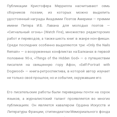
Публикации
Кристофера Меррилла насчитывают семь
сборников поэзии, из которых можно выделить
удостоенный награды Академии Поэтов Америки — премии
имени Питера И.Б. Лавана для молодых поэтов —
«Сигнальный огонь» (Watch Fire), множество редакторских
работ и переводов, а также шесть книг в жанре нон-фикшн.
Среди последних особенно выделяются три: «Only the Nails
Remain» — о вооруженных конфликтах на Балканах в первой
половине 90-х, «Things of the Hidden God» — о путешествии
писателя на священную гору Афон, «Self-Portrait with
Dogwood» — книга-ретроспектива, в которой автор изучает
не только своё прошлое, но и события, окружавшие его.
Его писательские работы были переведены почти на сорок
языков, а журналистский талант проявляется во многих
публикациях. Он является кавалером Ордена Искусств и
Литературы Франции, стипендиатом Мемориального фонда