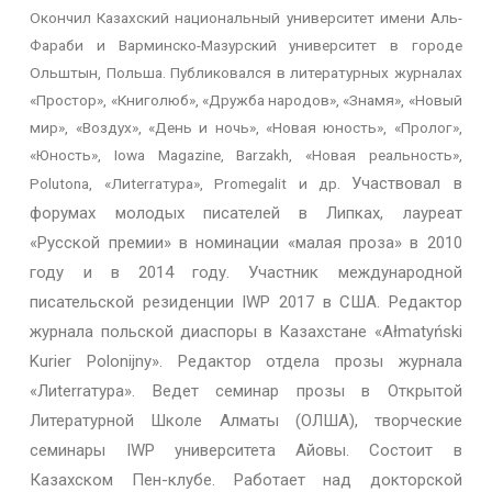
Окончил Казахский национальный университет имени Аль-
Фараби и Варминско-Мазурский университет в городе
Ольштын, Польша. Публиковался в литературных журналах
«Простор», «Книголюб», «Дружба народов», «Знамя», «Новый
мир», «Воздух», «День и ночь», «Новая юность», «Пролог»,
«Юность», Iowa Magazine, Barzakh, «Новая реальность»,
Участвовал в
Polutona, «Лиterraтура», Promegalit и др.
форумах молодых писателей в Липках, лауреат
«Русской премии» в номинации «малая проза» в 2010
году и в 2014 году. Участник международной
писательской резиденции IWP 2017 в США. Редактор
журнала польской диаспоры в Казахстане «Ałmatyński
Kurier Polonijny». Редактор отдела прозы журнала
«Лиterraтура». Ведет семинар прозы в Открытой
Литературной Школе Алматы (ОЛША), творческие
семинары IWP университета Айовы. Состоит в
Казахском Пен-клубе. Работает над докторской