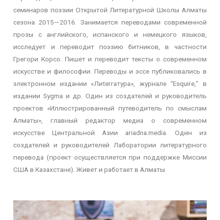
семинаров поэзии Открытой Литературной Школы Алматы
сезона 2015
—
2016. Занимается переводами современной
прозы с английского, испанского и немецкого языков,
исследует и переводит поэзию битников, в частности
Грегори Корсо. Пишет и переводит тексты о современном
искусстве и философии. Переводы и эссе публиковались в
электронном издании «Лиterraтура», журнале “Esquire
,
”
в
издании
Sygma
и др
. Один из создателей и руководитель
проектов «Иллюстрированный путеводитель по смыслам
Алматы»
,
главный редактор
медиа о современном
искусстве Центральной Азии
aria
dna
.
media
. Один из
создателей и руководителей Лаборатории литературного
перевода (проект осуществляется при поддержке Миссии
США в Казахстане). Живет и работает в Алматы.