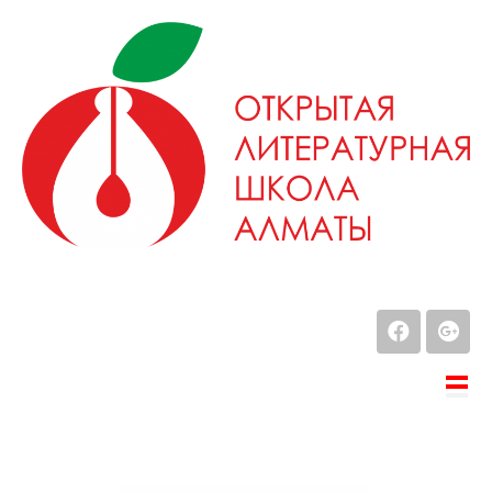
¶ ГЛАВНАЯ
¶ О ШКОЛЕ
¶ AWR